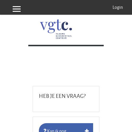
Ga naar hoofdinhoud
Login
Zijpaneel
HEB JE EEN VRAAG?
Kan ik nog