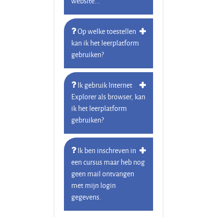
website...
Is jouw browser
Op welke toestellen
up-to-date?
kan ik het leerplatform
Maak gebruik
gebruiken?
van één van de
browser die ons
Ik gebruik Internet
leerplatform
Explorer als browser, kan
ondersteund.
ik het leerplatform
gebruiken?
Wij
ondersteunen
Google Chrome,
Ik ben inschreven in
Firefox, Safari
een cursus maar heb nog
geen mail ontvangen
zoals op Apple,
met mijn login
PC als mobile.
gegevens.
Zijn er plugins
die bepaalde