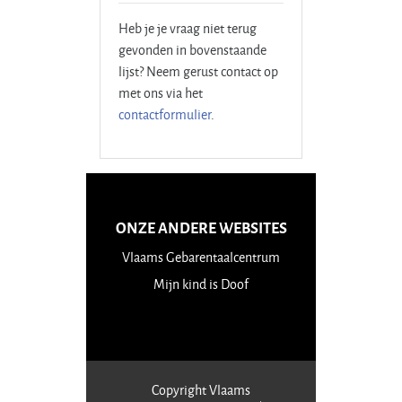
inhoud van
Heb je je vraag niet terug
websites
gevonden in bovenstaande
lijst? Neem gerust contact op
blokkeren?
met ons via het
Plugins om
contactformulier
.
reclame te
blokkeren (zoals
Adblock),
Plugins die
cookies
ONZE ANDERE WEBSITES
blokkeren (zoals
Vlaams Gebarentaalcentrum
Ghostery) of
Mijn kind is Doof
andere plugings
kunnen de
correcte werking
van de website
Copyright Vlaams
verstoren.